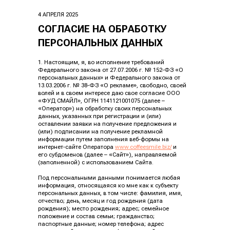
4 АПРЕЛЯ 2025
СОГЛАСИЕ НА ОБРАБОТКУ
ПЕРСОНАЛЬНЫХ ДАННЫХ
1. Настоящим, я, во исполнение требований
Федерального закона от 27.07.2006 г. № 152-ФЗ «О
персональных данных» и Федерального закона от
13.03.2006 г. № 38-ФЗ «О рекламе», свободно, своей
волей и в своем интересе даю свое согласие ООО
«ФУД СМАЙЛ», ОГРН 1141121001075 (далее –
«Оператор») на обработку своих персональных
данных, указанных при регистрации и (или)
оставлении заявки на получение предложения и
(или) подписании на получение рекламной
информации путем заполнения веб-формы на
интернет-сайте Оператора
www.coffeesmile.biz/
и
его субдоменов (далее – «Сайт»), направляемой
(заполненной) с использованием Сайта.
Под персональными данными понимается любая
информация, относящаяся ко мне как к субъекту
персональных данных, в том числе: фамилия, имя,
отчество; день, месяц и год рождения (дата
рождения); место рождения; адрес; семейное
положение и состав семьи; гражданство;
паспортные данные; номер телефона; адрес