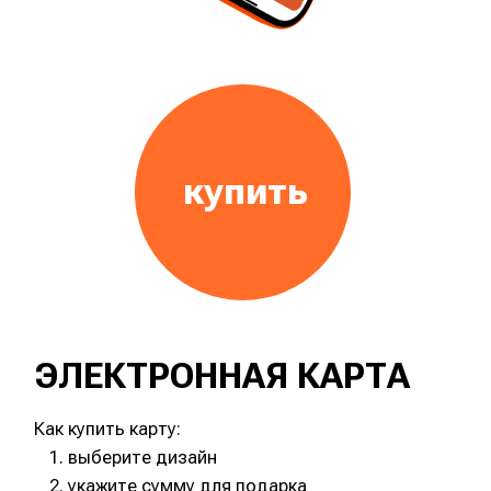
как работает
карта
Подарочную карту можно применить в
кофейнях КОФЕ СМАЙЛ. Для оплаты вы
можете использовать любую сумму,
доступную на вашей карте. Для оплаты
покажите бариста код Подарочной карты
с любого электронного устройства.
Срок действия Подарочной карты 1 год.
доставка карты
Получателю карты придёт sms сообщение
или на электронную почту со ссылкой на
электронную карту. Вы можете выбрать
дату и время отправки сообщения.
как использовать
карту
Если у вас несколько Подарочных карт,
их нельзя суммировать.